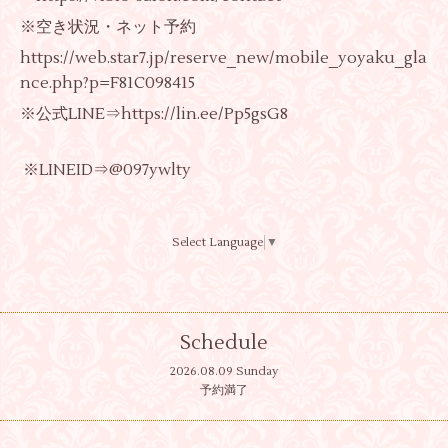
※空き状況・ネット予約
https://web.star7.jp/reserve_new/mobile_yoyaku_gla
nce.php?p=F81C098415
※公式LINE⇒
https://lin.ee/Pp5gsG8
※LINEID⇒@097ywlty
Select Language
▼
Schedule
2026.08.09 Sunday
予約満了