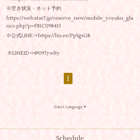
※空き状況・ネット予約
https://web.star7.jp/reserve_new/mobile_yoyaku_gla
nce.php?p=F81C098415
※公式LINE⇒
https://lin.ee/Pp5gsG8
※LINEID⇒@097ywlty
1
Select Language
▼
Schedule