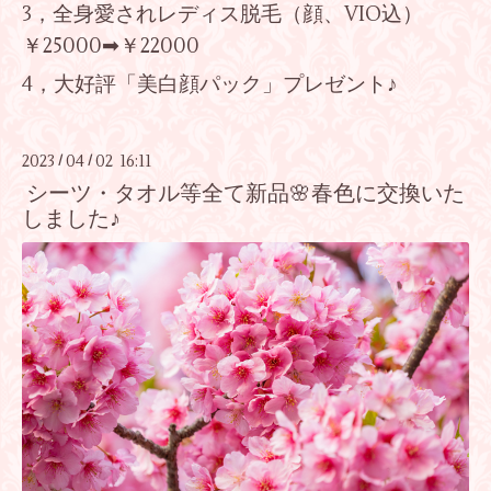
3
，全身愛されレディス脱毛（顔、
VIO
込）
￥
25000
➡￥
22000
4
，大好評「美白顔パック」プレゼント♪
2023
04
02 16:11
/
/
シーツ・タオル等全て新品🌸春色に交換いた
しました♪