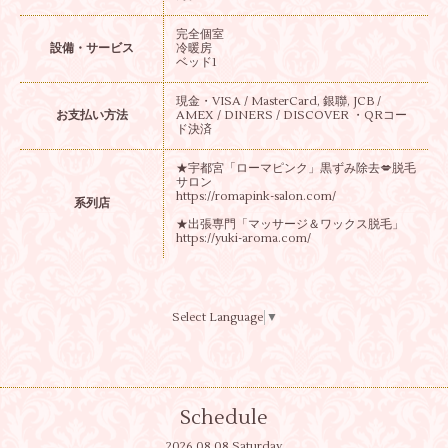
完全個室
設備・サービス
冷暖房
ベッド1
現金・VISA / MasterCard, 銀聯, JCB /
お支払い方法
AMEX / DINERS / DISCOVER ・QRコー
ド決済
★宇都宮「ローマピンク」黒ずみ除去💋脱毛
サロン
https://romapink-salon.com/
系列店
★出張専門「マッサージ＆ワックス脱毛」
https://yuki-aroma.com/
Select Language
▼
Schedule
2026.08.08 Saturday