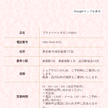
店名
プライベートサロンVIBIO
電話番号
080-5647-0172
住所
東京都 中央区銀座3丁目
最寄り駅
銀座駅3分 東銀座駅１分 品川駅徒歩10分
シェアサロンのため、ご予約時にご案内いた
道順
します。
銀座・品川以外の場所もご案内いたします。
13：00～20：00（当日予約可）
＊時間外お問い合わせください
＊不定休
営業時間
＊電話・LINE・メール（10：00～ご予約・
お問い合わせ）
＊施術中は電話に出られず申し訳ありませ
ん。