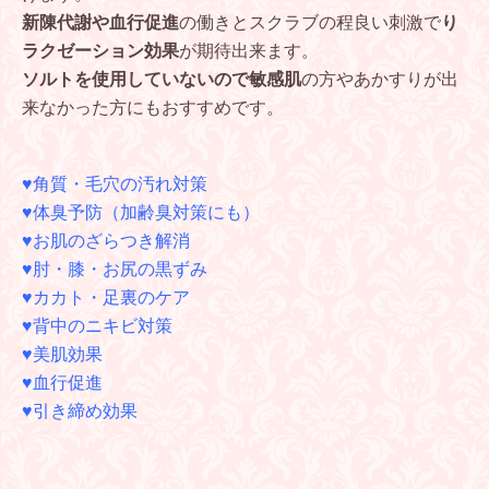
新陳代謝や血行促進
の働きとスクラブの程良い刺激で
り
ラクゼーション効果
が期待出来ます。
ソルトを使用していないので敏感肌
の方やあかすりが出
来なかった方にもおすすめです。
♥角質・毛穴の汚れ対策
♥体臭予防（加齢臭対策にも）
♥お肌のざらつき解消
♥肘・膝・お尻の黒ずみ
♥カカト・足裏のケア
♥背中のニキビ対策
♥美肌効果
♥血行促進
♥引き締め効果