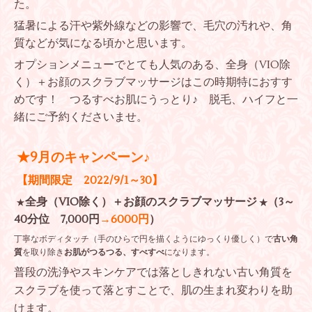
た。
猛暑による汗や紫外線などの影響で、毛穴の汚れや、角
質などが気になる頃かと思います。
オプションメニューでとても人気のある、全身（VIO除
く）＋お顔のスクラブマッサージはこの時期特におすす
めです！ つるすべお肌にうっとり♪ 脱毛、ハイフと一
緒にご予約くださいませ。
★
9月のキャンペーン♪
【期間限定 2022/9/1～30】
全身（VIO除く）＋お顔のスクラブマッサージ
（3～
★
★
40分位 7,000円
→6000円
）
丁寧なボディタッチ（手のひらで円を描くようにゆっくり優しく）で
古い角
質
を取り除き
お肌がつるつる、すべすべ
になります。
普段の洗浄やスキンケアでは落としきれない古い角質を
スクラブを使って落とすことで、肌の生まれ変わりを助
けます。