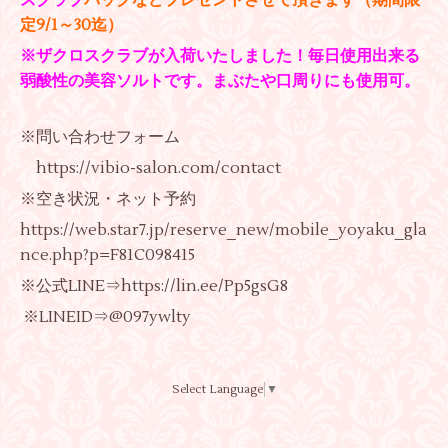
定9/1～30迄）
※ザクロスクラブが入荷いたしました！毎日使用出来る
弱酸性の美容ソルトです。まぶたや口周りにも使用可。
※問い合わせフォーム
https://vibio-salon.com/contact
※空き状況・ネット予約
https://web.star7.jp/reserve_new/mobile_yoyaku_gla
nce.php?p=F81C098415
※公式LINE⇒
https://lin.ee/Pp5gsG8
※LINEID⇒@097ywlty
Select Language
▼