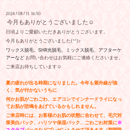
2024
08
31 16:50
/
/
今月もありがとうございました☺
日頃よりご愛顧いただきありがとうございます。
今月もありがとうございました(^^)♪
ワックス脱毛、SHR光脱毛、ミックス脱毛、アフターケ
アーなど
お問い合わせはお気軽にご連絡くださいませ。
ご来店お待ちしています☺
夏の疲れが出る時期になりました。今年も紫外線が強
く、気が付かないうちに
何かお肌がごわごわ、エアコンでインナードライになっ
てお肌が悲鳴をあげているかもしれません。
ご来店時には、お客様のお肌の状態に合わせて、毛穴対
策美白パック、ハリツヤ保湿パック、ごわごわ対策に
※
スクラブ
パックなどプレゼントさせて頂きます（期間限