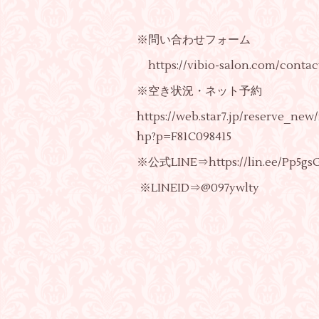
※問い合わせフォーム
https://vibio-salon.com/contac
※空き状況・ネット予約
https://web.star7.jp/reserve_ne
hp?p=F81C098415
※公式LINE⇒https://lin.ee/Pp5gs
※LINEID⇒@097ywlty