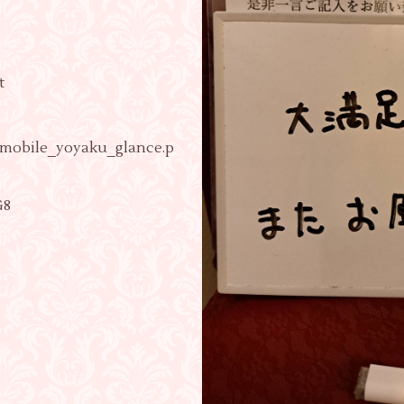
t
w/mobile_yoyaku_glance.p
G8