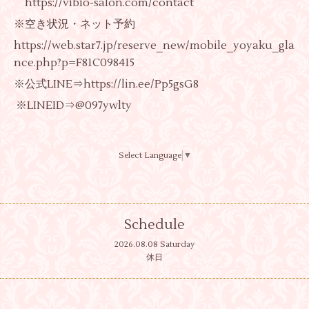
https://vibio-salon.com/contact
※空き状況・ネット予約
https://web.star7.jp/reserve_new/mobile_yoyaku_gla
nce.php?p=F81C098415
※公式LINE⇒https://lin.ee/Pp5gsG8
※LINEID⇒@097ywlty
Select Language
▼
Schedule
2026.08.08 Saturday
休日