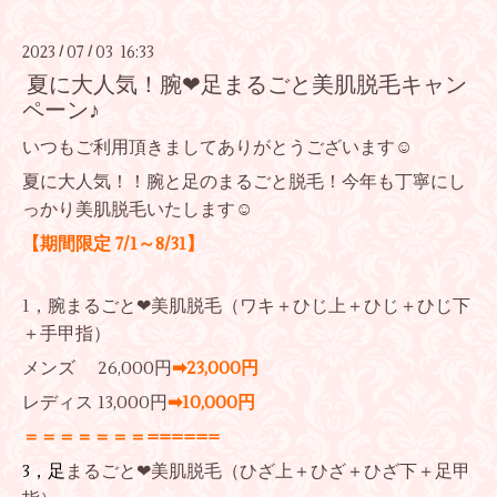
2023
07
03 16:33
/
/
夏に大人気！腕❤足まるごと美肌脱毛キャン
ペーン♪
いつもご利用頂きましてありがとうございます☺
夏に大人気！！腕と足のまるごと脱毛！今年も丁寧にし
っかり美肌脱毛いたします☺
【期間限定 7/1～8/31】
1，腕まるごと❤美肌脱毛（ワキ＋ひじ上＋ひじ＋ひじ下
＋手甲指）
メンズ 26,000円
➡23,000円
レディス 13,000円
➡10,000円
＝＝＝＝＝＝＝======
3，足
まるごと❤美肌脱毛（ひざ上＋ひざ＋ひざ下＋足甲