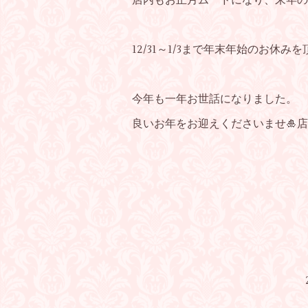
店内もお正月ムードになり、来年の
12/31～1/3まで年末年始のお休み
今年も一年お世話になりました。
良いお年をお迎えくださいませ🎍