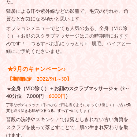
た。
猛暑による汗や紫外線などの影響で、毛穴の汚れや、角
質などが気になる頃かと思います。
オプションメニューでとても人気のある、全身（VIO除
く）＋お顔のスクラブマッサージはこの時期特におすす
めです！ つるすべお肌にうっとり♪ 脱毛、ハイフと一
緒にご予約くださいませ。
★
9月のキャンペーン♪
【期間限定 2022/9/1～30】
全身（VIO除く）＋お顔のスクラブマッサージ
（3～
★
★
40分位 7,000円
→6000円
）
丁寧なボディタッチ（手のひらで円を描くようにゆっくり優しく）で
古い角
質
を取り除き
お肌がつるつる、すべすべ
になります。
普段の洗浄やスキンケアでは落としきれない古い角質を
スクラブを使って落とすことで、肌の生まれ変わりを助
けます。