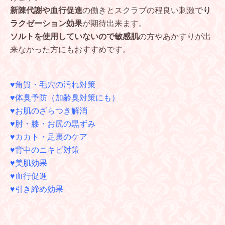
新陳代謝や血行促進
の働きとスクラブの程良い刺激で
り
ラクゼーション効果
が期待出来ます。
ソルトを使用していないので敏感肌
の方やあかすりが出
来なかった方にもおすすめです。
♥角質・毛穴の汚れ対策
♥体臭予防（加齢臭対策にも）
♥お肌のざらつき解消
♥肘・膝・お尻の黒ずみ
♥カカト・足裏のケア
♥背中のニキビ対策
♥美肌効果
♥血行促進
♥引き締め効果