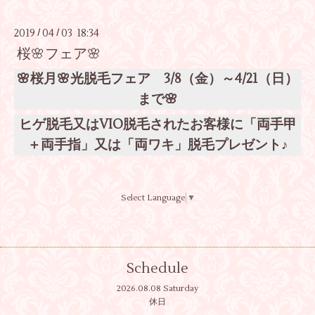
2019
04
03 18:34
/
/
桜🌸フェア🌸
🌸桜月🌸光脱毛フェア 3/8（金）～4/21（日）
まで🌸
ヒゲ脱毛又はVIO脱毛されたお客様に「両手甲
＋両手指」又は「両ワキ」脱毛プレゼント♪
Select Language
▼
Schedule
2026.08.08 Saturday
休日