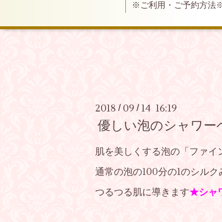
※ご利用・ご予約方法
2018
09
14 16:19
/
/
優しい泡のシャワー
肌を美しくする泡の「ファイ
通常の泡の100分の1のシル
つるつる肌に導きます
★シャ